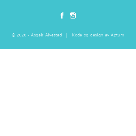
© 2026 - Asgeir Alvestad | Kode og design av
Aptum