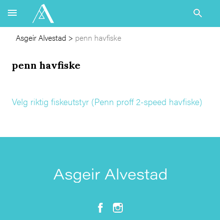
Asgeir Alvestad
>
penn havfiske
penn havfiske
Velg riktig fiskeutstyr (Penn proff 2-speed havfiske)