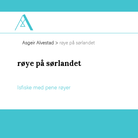
Asgeir Alvestad
>
røye på sørlandet
røye på sørlandet
Isfiske med pene røyer