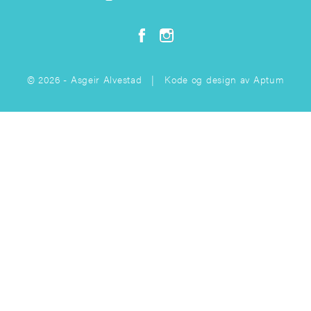
© 2026 - Asgeir Alvestad | Kode og design av
Aptum