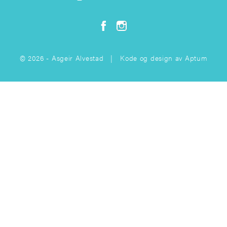
© 2026 - Asgeir Alvestad | Kode og design av
Aptum