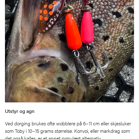
Utstyr og agn
Ved dorging brukes ofte wobblere på 6–11 cm eller skjesluker
som Toby i 10–15 grams størrelse. Konvoi, eller markdrag som
det også kalles, er et annet populært alternativ.