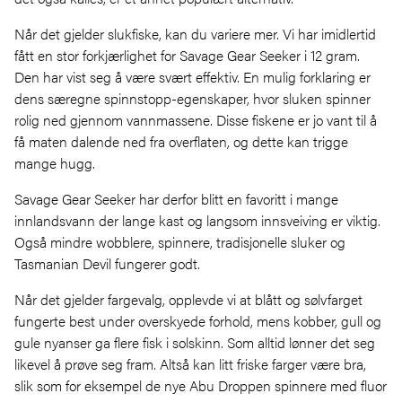
Når det gjelder slukfiske, kan du variere mer. Vi har imidlertid
fått en stor forkjærlighet for Savage Gear Seeker i 12 gram.
Den har vist seg å være svært effektiv. En mulig forklaring er
dens særegne spinnstopp-egenskaper, hvor sluken spinner
rolig ned gjennom vannmassene. Disse fiskene er jo vant til å
få maten dalende ned fra overflaten, og dette kan trigge
mange hugg.
Savage Gear Seeker har derfor blitt en favoritt i mange
innlandsvann der lange kast og langsom innsveiving er viktig.
Også mindre wobblere, spinnere, tradisjonelle sluker og
Tasmanian Devil fungerer godt.
Når det gjelder fargevalg, opplevde vi at blått og sølvfarget
fungerte best under overskyede forhold, mens kobber, gull og
gule nyanser ga flere fisk i solskinn. Som alltid lønner det seg
likevel å prøve seg fram. Altså kan litt friske farger være bra,
slik som for eksempel de nye Abu Droppen spinnere med fluor