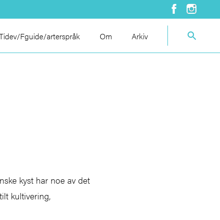
idev/Fguide/arterspråk
Om
Arkiv
anske kyst har noe av det
lt kultivering,