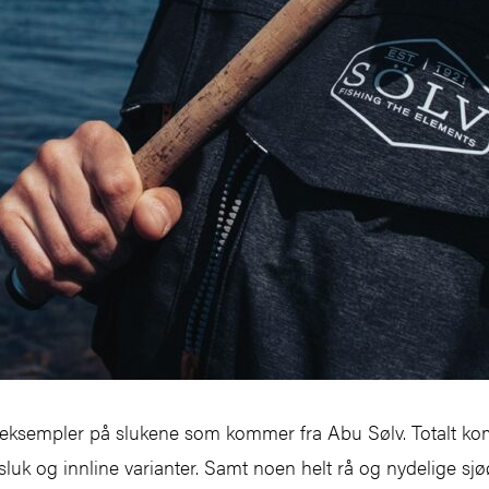
 eksempler på slukene som kommer fra Abu Sølv. Totalt ko
e sluk og innline varianter. Samt noen helt rå og nydelige sj