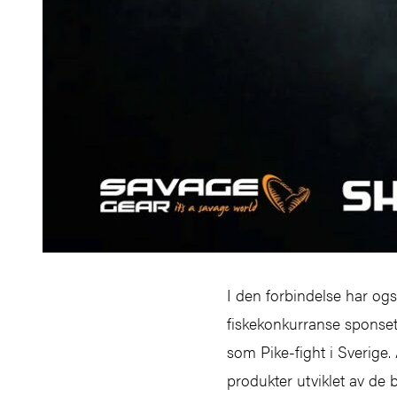
I den forbindelse har og
fiskekonkurranse sponse
som Pike-fight i Sverige.
produkter utviklet av de 