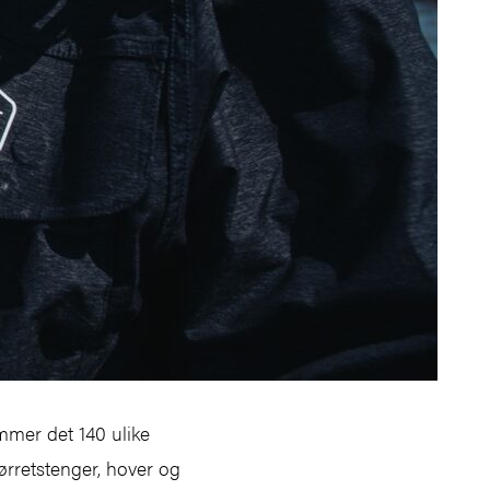
mmer det 140 ulike
øørretstenger, hover og