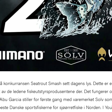
så konkurransen Seatrout Smash sett dagens lys. Dette er e
t av de ledene fiskeutstyrsprodusentene der. Det fungere
 Abu Garcia stiller for første gang med varemerket Solv som
beste Danske sportsfiskerne for sjøørretfiske i Norden. I Yo