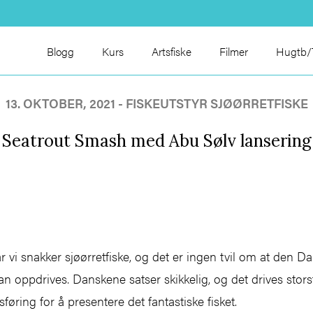
Blogg
Kurs
Artsfiske
Filmer
Hugtb/T
13. OKTOBER, 2021 -
FISKEUTSTYR
SJØØRRETFISKE
Seatrout Smash med Abu Sølv lansering
år vi snakker sjøørretfiske, og det er ingen tvil om at den D
n oppdrives. Danskene satser skikkelig, og det drives storsti
føring for å presentere det fantastiske fisket.