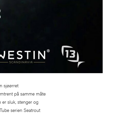
n sjøørret
r omtrent på samme måte
 er sluk, stenger og
uTube serien Seatrout