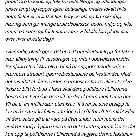
populære fiskene, og folk fra hele Norge og utlendinger
reiser langt og legger igjen betydelige midler lokalt hvis
dette fisket er bra. Det kan bety en blå og bærekraftig
næring som gir mange arbeidsplasser, bedre miljø og ikke
minst en sunn og frisk natur som vi lokale kan glede oss
over hver eneste dag.»
«Samtidig planlegges det et nytt oppdrettsanlegg for laks i
nær tilknytning til vassdraget, og mitt i oppvekstområdet
for sjøørreten i Mo-elva. Til nå har oppdrettsindustrien
nærmest utradert sjøørretbestandene på Vestlandet. Med
det resultat at denne arten nærmest er borte, eller at selve
fiske er blitt forbud. I høst skal dere politikere i Lillesand
bestemme hvordan dere vil ha det i kommunen her vi bor.
Vil de at en milliardær uten krav til å rense sine utslipp få
lov til å sette vårt felles område på spill for all fremtid? Eller
vil dere satse på å ta vare på livet under vann mens det
enda er mulig å gjøre noe med det? Dette spørsmålet er det
kun opp til politikerne i Lillesand å avgjøre denne høsten.»