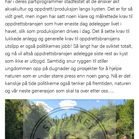
har i deres partiprogrammer stadfestet at de ønsker økt
akvakultur og oppdrett/produksjon langs kysten. Det er for så
vidt greit, men ingen har satt noen klare og målrettede krav til
oppdrettsbransjen som hver eneste dag ødelegger livet i
havet, slik som produksjonen drives i dag. Det å sette krav til
lukkede anlegg og generelle krav til oppdrettsbransjens
utslipp er også politikernes jobb! Så langt har de sviktet totalt,
og nå vil altså oppdrettsbransjen ødelegge siste rest av kyst
som ikke er utbygd. Samtidig snur ryggen til stiller
ungdommen opp på dugnader og prosjekter for å hjelpe
naturen som er under større press enn noen gang. Nå er det
kanskje på tide politikerne også tenker på fremtiden, naturen
og vår neste generasjon som skal ta over etter oss…..