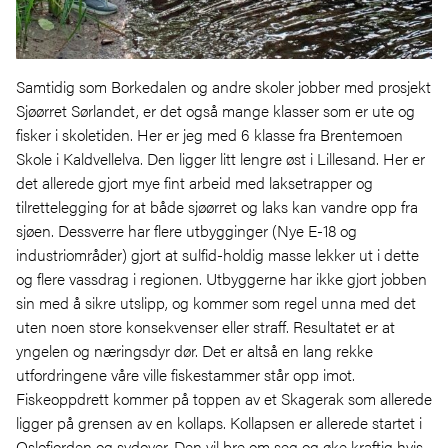
Samtidig som Borkedalen og andre skoler jobber med prosjekt
Sjøørret Sørlandet, er det også mange klasser som er ute og
fisker i skoletiden. Her er jeg med 6 klasse fra Brentemoen
Skole i Kaldvellelva. Den ligger litt lengre øst i Lillesand. Her er
det allerede gjort mye fint arbeid med laksetrapper og
tilrettelegging for at både sjøørret og laks kan vandre opp fra
sjøen. Dessverre har flere utbygginger (Nye E-18 og
industriområder) gjort at sulfid-holdig masse lekker ut i dette
og flere vassdrag i regionen. Utbyggerne har ikke gjort jobben
sin med å sikre utslipp, og kommer som regel unna med det
uten noen store konsekvenser eller straff. Resultatet er at
yngelen og næringsdyr dør. Det er altså en lang rekke
utfordringene våre ville fiskestammer står opp imot.
Fiskeoppdrett kommer på toppen av et Skagerak som allerede
ligger på grensen av en kollaps. Kollapsen er allerede startet i
Oslofjorden og sydover. Den vil bre om seg og øke kraftig hvis