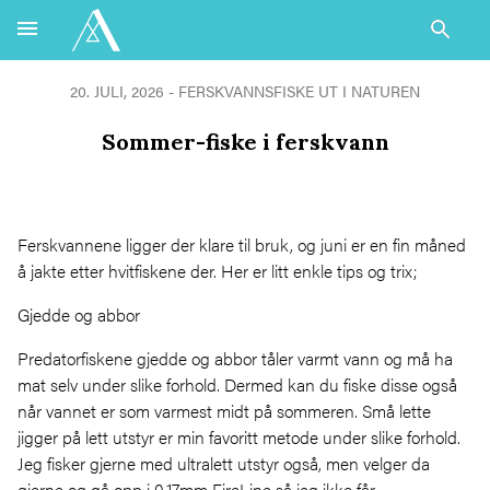
20. JULI, 2026 -
FERSKVANNSFISKE
UT I NATUREN
Sommer-fiske i ferskvann
Ferskvannene ligger der klare til bruk, og juni er en fin måned
å jakte etter hvitfiskene der. Her er litt enkle tips og trix;
Gjedde og abbor
Predatorfiskene gjedde og abbor tåler varmt vann og må ha
mat selv under slike forhold. Dermed kan du fiske disse også
når vannet er som varmest midt på sommeren. Små lette
jigger på lett utstyr er min favoritt metode under slike forhold.
Jeg fisker gjerne med ultralett utstyr også, men velger da
gjerne og gå opp i 0,17mm FireLine så jeg ikke får