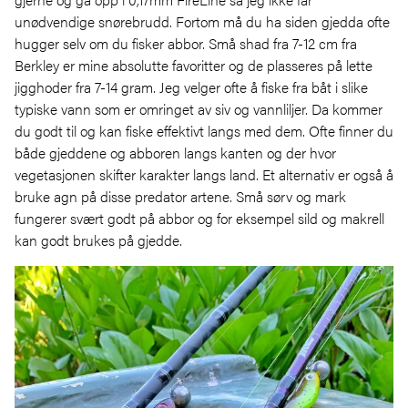
unødvendige snørebrudd. Fortom må du ha siden gjedda ofte
hugger selv om du fisker abbor. Små shad fra 7-12 cm fra
Berkley er mine absolutte favoritter og de plasseres på lette
jigghoder fra 7-14 gram. Jeg velger ofte å fiske fra båt i slike
typiske vann som er omringet av siv og vannliljer. Da kommer
du godt til og kan fiske effektivt langs med dem. Ofte finner du
både gjeddene og abboren langs kanten og der hvor
vegetasjonen skifter karakter langs land. Et alternativ er også å
bruke agn på disse predator artene. Små sørv og mark
fungerer svært godt på abbor og for eksempel sild og makrell
kan godt brukes på gjedde.