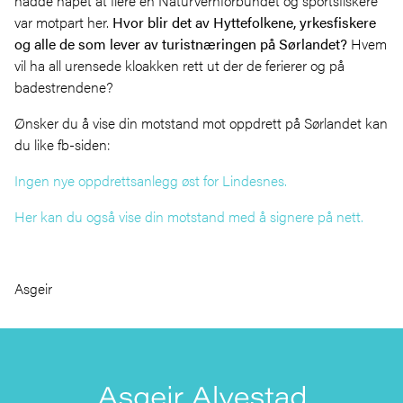
hadde håpet at flere en Naturvernforbundet og sportsfiskere
var motpart her.
Hvor blir det av Hyttefolkene, yrkesfiskere
og alle de som lever av turistnæringen på Sørlandet?
Hvem
vil ha all urensede kloakken rett ut der de ferierer og på
badestrendene?
Ønsker du å vise din motstand mot oppdrett på Sørlandet kan
du like fb-siden:
Ingen nye oppdrettsanlegg øst for Lindesnes.
Her kan du også vise din motstand med å signere på nett.
Asgeir