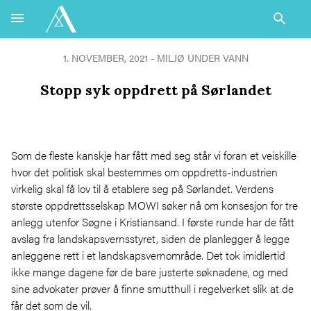
1. NOVEMBER, 2021 -
MILJØ UNDER VANN
Stopp syk oppdrett på Sørlandet
Som de fleste kanskje har fått med seg står vi foran et veiskille
hvor det politisk skal bestemmes om oppdretts-industrien
virkelig skal få lov til å etablere seg på Sørlandet. Verdens
største oppdrettsselskap MOWI søker nå om konsesjon for tre
anlegg utenfor Søgne i Kristiansand. I første runde har de fått
avslag fra landskapsvernsstyret, siden de planlegger å legge
anleggene rett i et landskapsvernområde. Det tok imidlertid
ikke mange dagene før de bare justerte søknadene, og med
sine advokater prøver å finne smutthull i regelverket slik at de
får det som de vil.