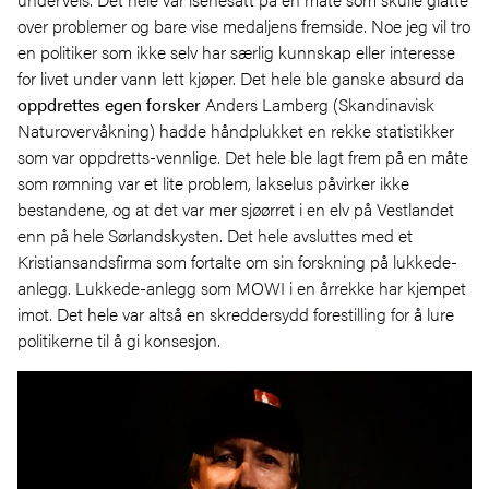
over problemer og bare vise medaljens fremside. Noe jeg vil tro
en politiker som ikke selv har særlig kunnskap eller interesse
for livet under vann lett kjøper. Det hele ble ganske absurd da
oppdrettes egen forsker
Anders Lamberg (Skandinavisk
Naturovervåkning) hadde håndplukket en rekke statistikker
som var oppdretts-vennlige. Det hele ble lagt frem på en måte
som rømning var et lite problem, lakselus påvirker ikke
bestandene, og at det var mer sjøørret i en elv på Vestlandet
enn på hele Sørlandskysten. Det hele avsluttes med et
Kristiansandsfirma som fortalte om sin forskning på lukkede-
anlegg. Lukkede-anlegg som MOWI i en årrekke har kjempet
imot. Det hele var altså en skreddersydd forestilling for å lure
politikerne til å gi konsesjon.