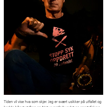
Tiden vil vise hva som skjer. Jeg er svært usikker på utfallet og