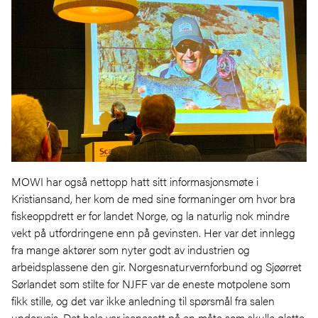
MOWI har også nettopp hatt sitt informasjonsmøte i
Kristiansand, her kom de med sine formaninger om hvor bra
fiskeoppdrett er for landet Norge, og la naturlig nok mindre
vekt på utfordringene enn på gevinsten. Her var det innlegg
fra mange aktører som nyter godt av industrien og
arbeidsplassene den gir. Norgesnaturvernforbund og Sjøørret
Sørlandet som stilte for NJFF var de eneste motpolene som
fikk stille, og det var ikke anledning til spørsmål fra salen
underveis. Det hele var isenesatt på en måte som skulle glatte