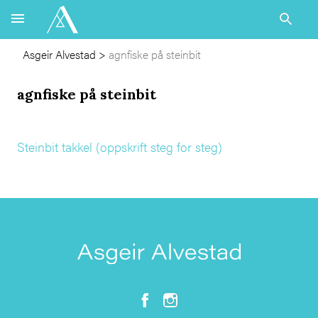
Asgeir Alvestad
>
agnfiske på steinbit
agnfiske på steinbit
Steinbit takkel (oppskrift steg for steg)