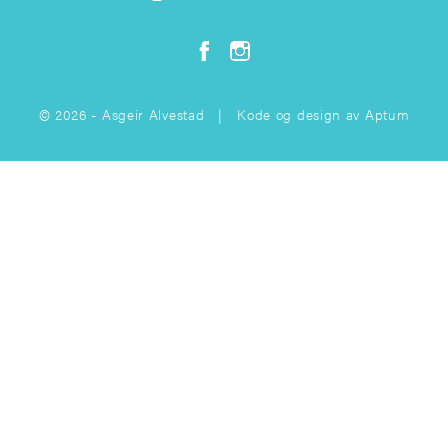
© 2026 - Asgeir Alvestad | Kode og design av
Aptum