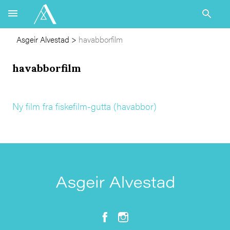
Asgeir Alvestad
>
havabborfilm
havabborfilm
Ny film fra fiskefilm-gutta (havabbor)