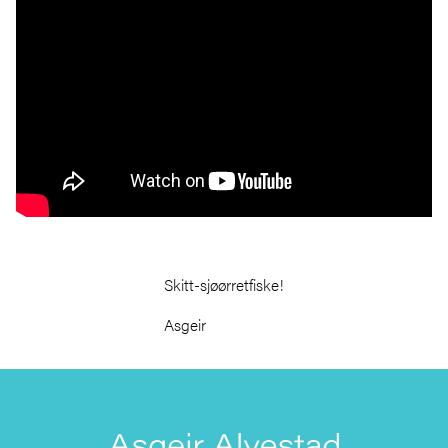
Skitt-sjøørretfiske!
Asgeir