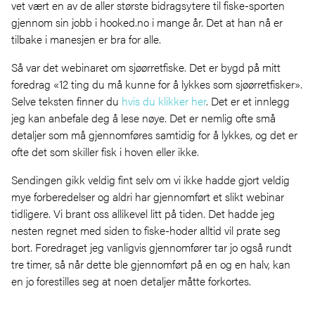
vet vært en av de aller største bidragsytere til fiske-sporten
gjennom sin jobb i hooked.no i mange år. Det at han nå er
tilbake i manesjen er bra for alle.
Så var det webinaret om sjøørretfiske. Det er bygd på mitt
foredrag «12 ting du må kunne for å lykkes som sjøørretfisker».
Selve teksten finner du
hvis du klikker her
. Det er et innlegg
jeg kan anbefale deg å lese nøye. Det er nemlig ofte små
detaljer som må gjennomføres samtidig for å lykkes, og det er
ofte det som skiller fisk i hoven eller ikke.
Sendingen gikk veldig fint selv om vi ikke hadde gjort veldig
mye forberedelser og aldri har gjennomført et slikt webinar
tidligere. Vi brant oss allikevel litt på tiden. Det hadde jeg
nesten regnet med siden to fiske-hoder alltid vil prate seg
bort. Foredraget jeg vanligvis gjennomfører tar jo også rundt
tre timer, så når dette ble gjennomført på en og en halv, kan
en jo forestilles seg at noen detaljer måtte forkortes.