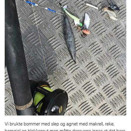
Vi brukte bommer med slep og agnet med makrell, reke,
horngjel og blekksprut men måtte dessverre innse at det bare