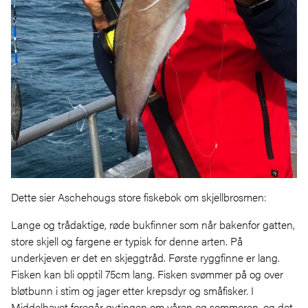
Dette sier Aschehougs store fiskebok om skjellbrosmen:
Lange og trådaktige, røde bukfinner som når bakenfor gatten,
store skjell og fargene er typisk for denne arten. På
underkjeven er det en skjeggtråd. Første ryggfinne er lang.
Fisken kan bli opptil 75cm lang. Fisken svømmer på og over
bløtbunn i stim og jager etter krepsdyr og småfisker. I
Middelhavet foregår gytingen om våren og sommeren, og det