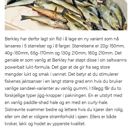
Berkley har derfor lagt sin flid i å lage en ny variant som nå
lanseres i 5 størrelser og i 8 farger. Størrelsene er 20g-150mm,
40g-150mm, 65g-170mm og 130g 210mm, 160g 210mm. Det
geniale er som vanlig at Berkley har støpt disse i sin saltwanns
powerbait lukt-formula. Det gjør at de gir fra seg store
mengder lukt og smak i vannet. Det betyr at du stimulerer
fiskenes jaktsanser i en langt større grad enn hvis du bruker
vanlige sandeel-varianter av vanlig gummi. I tillegg får du to
forskjellige typer jigg-kropper i pakningen. En er utstyrt med
en vanlig paddle-shad hale og en med en curly-hale.
Sistnevnte svømmer bedre og lettere hvis du kjører den rolig,
eller om det er roligere strømforhold i sjøen. Ellers er både
kroker, lakk og hodet av ypperste kvalitet.