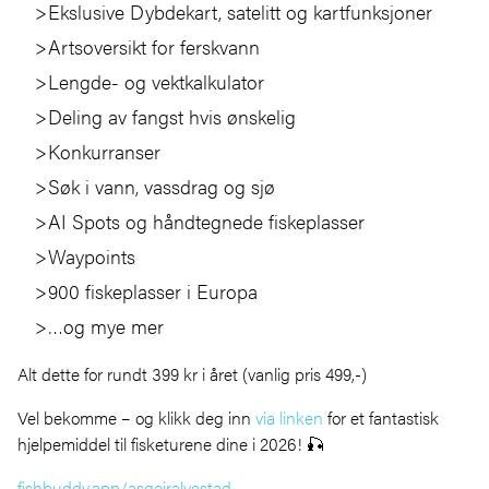
Ekslusive Dybdekart, satelitt og kartfunksjoner
Artsoversikt for ferskvann
Lengde- og vektkalkulator
Deling av fangst hvis ønskelig
Konkurranser
Søk i vann, vassdrag og sjø
AI Spots og håndtegnede fiskeplasser
Waypoints
900 fiskeplasser i Europa
…og mye mer
Alt dette for rundt 399 kr i året (vanlig pris 499,-)
Vel bekomme – og klikk deg inn
via linken
for et fantastisk
hjelpemiddel til fisketurene dine i 2026! 🎣
fishbuddy.app/asgeiralvestad