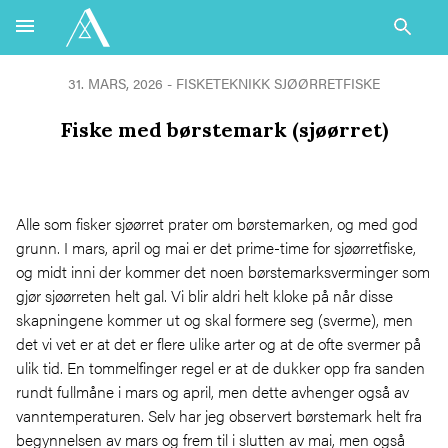
31. MARS, 2026 -
FISKETEKNIKK
SJØØRRETFISKE
Fiske med børstemark (sjøørret)
Alle som fisker sjøørret prater om børstemarken, og med god
grunn. I mars, april og mai er det prime-time for sjøørretfiske,
og midt inni der kommer det noen børstemarksverminger som
gjør sjøørreten helt gal. Vi blir aldri helt kloke på når disse
skapningene kommer ut og skal formere seg (sverme), men
det vi vet er at det er flere ulike arter og at de ofte svermer på
ulik tid. En tommelfinger regel er at de dukker opp fra sanden
rundt fullmåne i mars og april, men dette avhenger også av
vanntemperaturen. Selv har jeg observert børstemark helt fra
begynnelsen av mars og frem til i slutten av mai, men også