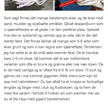
Som sagt finnes det mange børstemark-arter, og de lever nedi
sand, mudder og skjellsatte områder. Såkalt leopardbunn som
vi sjøørretfiskere er så glade i, er den perfekte plass. Spesielt
hvis den er sydvendt og varmes opp av sola, det er der det
starter først. Det finnes faktisk så mange som 5-6 arter som
lever grunt og som vi kan regne som sjøørretføde. Tendensen
jeg har sette er at de små røde svermer først. De er kanskje
bare 2-5 cm store. Så kommer det et par mellomstore
varianter som ofte er brune og grønne eller noe nær oliven. De
er de mest vanlige og er oftest fra 8 til 16 cm store. Til slutt og
gjerne ute i mai kommer giganten Alitta virens som kan bli
opp mot halvmeteren! Du bør altså ha et knippe av forskjellige
lengder og farger med i sluk og flueboksen, og ta frem de
mest like variant i forhold til hvilken art som svermer. Her ser
du et lite klipp med gigant børstemarken;