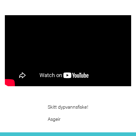
Skitt dypvannsfiske!
Asgeir