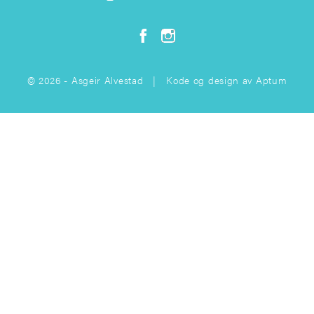
© 2026 - Asgeir Alvestad | Kode og design av
Aptum