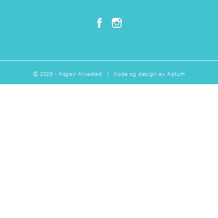
© 2026 - Asgeir Alvestad | Kode og design av
Aptum