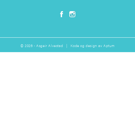
© 2026 - Asgeir Alvestad | Kode og design av
Aptum