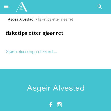
Asgeir Alvestad
>
fisketips etter sjøørret
fisketips etter sjøørret
Sjøørretsesong i stikkord….