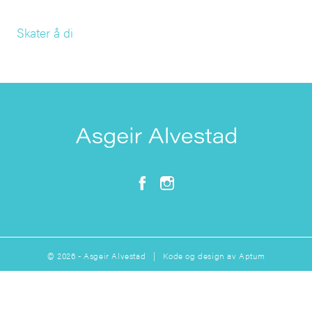
Skater å di
© 2026 - Asgeir Alvestad | Kode og design av
Aptum