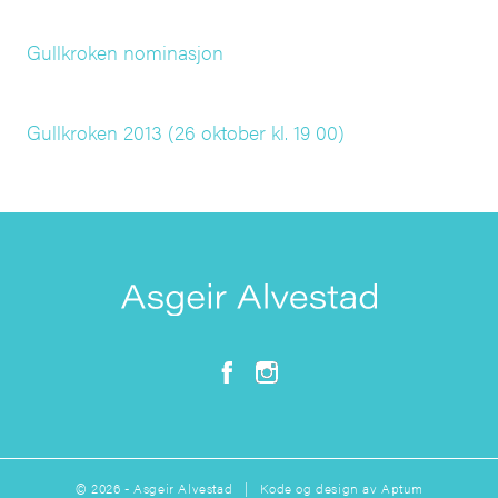
Gullkroken nominasjon
Gullkroken 2013 (26 oktober kl. 19 00)
© 2026 - Asgeir Alvestad | Kode og design av
Aptum