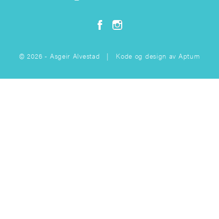
© 2026 - Asgeir Alvestad | Kode og design av
Aptum