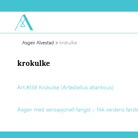
Asgeir Alvestad
>
krokulke
krokulke
Art #138 Krokulke (Artediellus atlanticus)
Asgeir med sensasjonell fangst – fikk verdens første