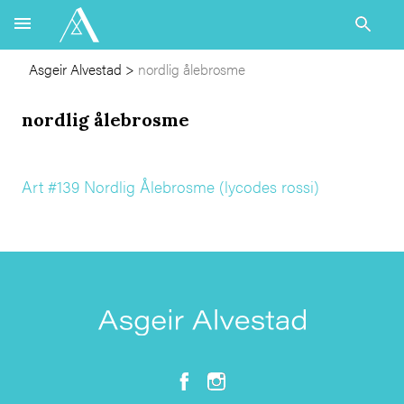
Asgeir Alvestad
>
nordlig ålebrosme
nordlig ålebrosme
Art #139 Nordlig Ålebrosme (lycodes rossi)