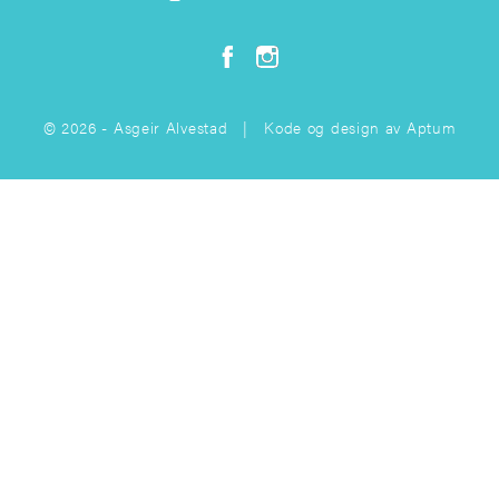
© 2026 - Asgeir Alvestad | Kode og design av
Aptum