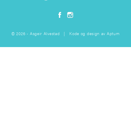
© 2026 - Asgeir Alvestad | Kode og design av
Aptum