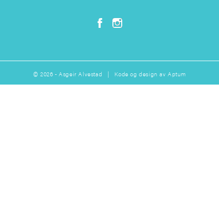
© 2026 - Asgeir Alvestad | Kode og design av
Aptum