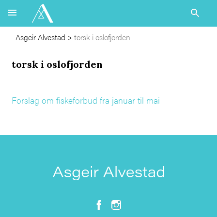
Asgeir Alvestad
>
torsk i oslofjorden
torsk i oslofjorden
Forslag om fiskeforbud fra januar til mai