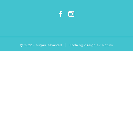
© 2026 - Asgeir Alvestad | Kode og design av
Aptum