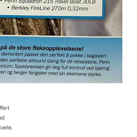
ffert
ed
veite,