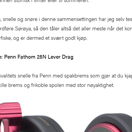
, snelle og snøre i denne sammensettingen har jeg selv tes
rdføre Sørøya, så den tåler altså det aller meste når det k
avfiske, og er dermed et svært godt kjøp.
le: Penn Fathom 25N Lever Drag
valitets snelle fra Penn med spakbrems som gjør at du kja
tille brems og frikoble spolen med stor nøyaktighet.