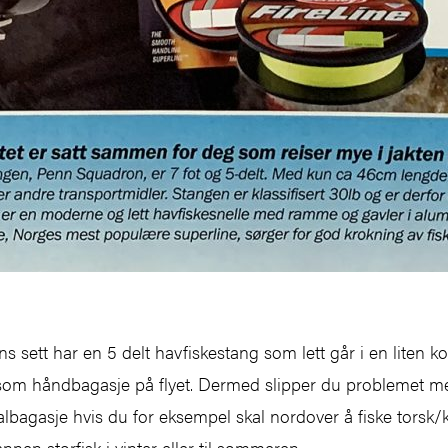
s sett har en 5 delt havfiskestang som lett går i en liten ko
 som håndbagasje på flyet. Dermed slipper du problemet m
albagasje hvis du for eksempel skal nordover å fiske torsk/k
annen storfisk i vinter eller til sommeren.