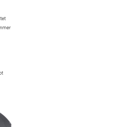
tet
ommer
pt