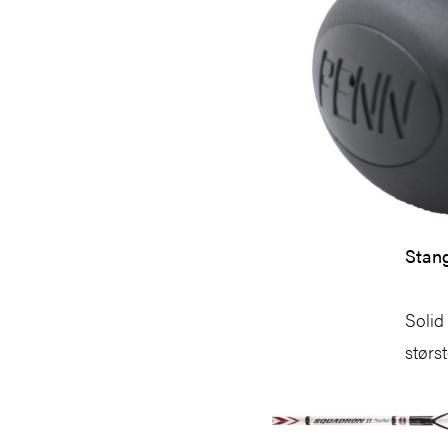
Stang
Solid
størs