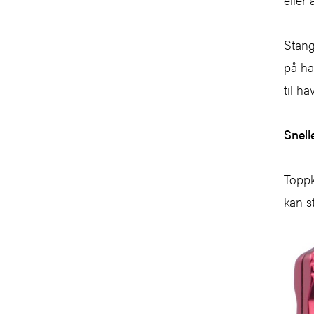
Stang
på ha
til h
Snel
Toppk
kan s