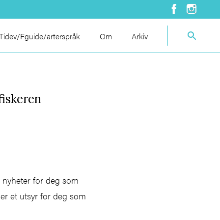
idev/Fguide/arterspråk
Om
Arkiv
fiskeren
g nyheter for deg som
er et utsyr for deg som