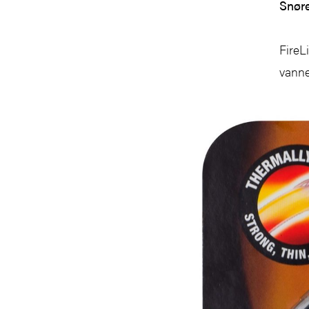
Snøre
FireL
vanne