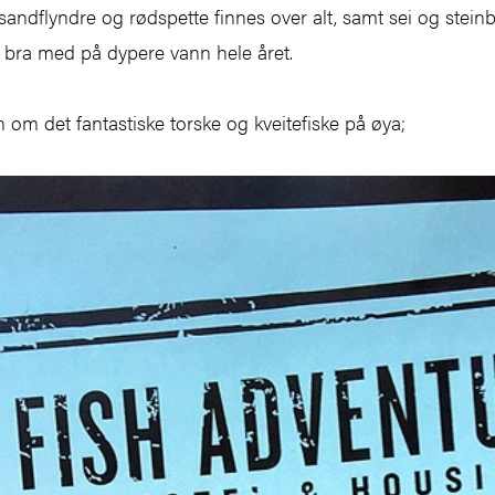
andflyndre og rødspette finnes over alt, samt sei og steinb
å bra med på dypere vann hele året.
n om det fantastiske torske og kveitefiske på øya;