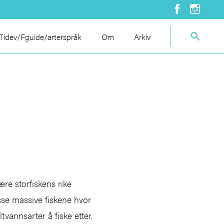
idev/Fguide/arterspråk
Om
Arkiv
re storfiskens rike
disse massive fiskene hvor
tvannsarter å fiske etter.