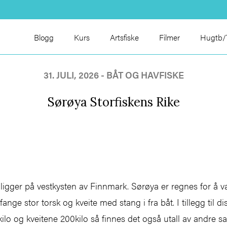
Blogg
Kurs
Artsfiske
Filmer
Hugtb/T
31. JULI, 2026 -
BÅT OG HAVFISKE
Sørøya Storfiskens Rike
ligger på vestkysten av Finnmark. Sørøya er regnes for å væ
fange stor torsk og kveite med stang i fra båt. I tillegg til 
kilo og kveitene 200kilo så finnes det også utall av andre sal