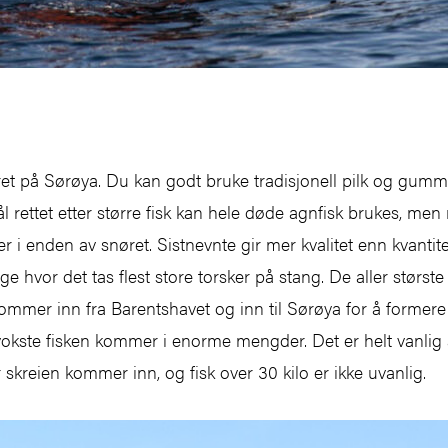
året på Sørøya. Du kan godt bruke tradisjonell pilk og gu
l rettet etter større fisk kan hele døde agnfisk brukes, me
i enden av snøret. Sistnevnte gir mer kvalitet enn kvantit
ge hvor det tas flest store torsker på stang. De aller størst
ommer inn fra Barentshavet og inn til Sørøya for å formere 
vokste fisken kommer i enorme mengder. Det er helt vanlig
 skreien kommer inn, og fisk over 30 kilo er ikke uvanlig.