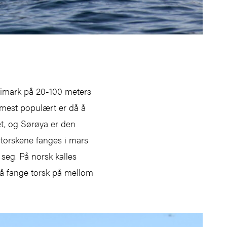
mmimark på 20-100 meters
n mest populært er då å
et, og Sørøya er den
e torskene fanges i mars
seg. På norsk kalles
 å fange torsk på mellom