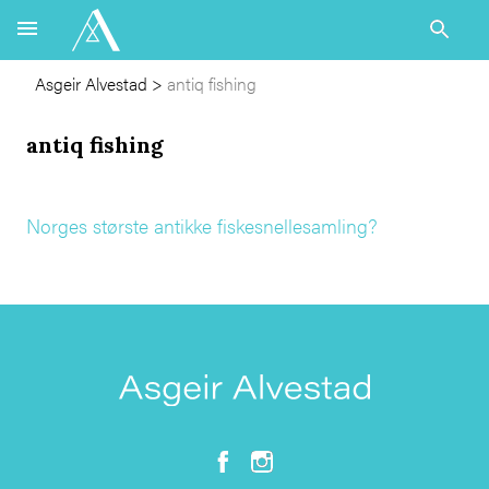
Asgeir Alvestad
>
antiq fishing
antiq fishing
Norges største antikke fiskesnellesamling?