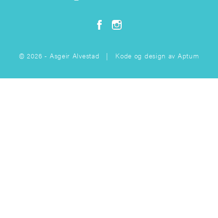
© 2026 - Asgeir Alvestad | Kode og design av
Aptum