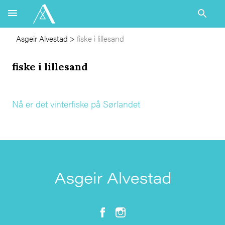
Asgeir Alvestad
>
fiske i lillesand
fiske i lillesand
Nå er det vinterfiske på Sørlandet