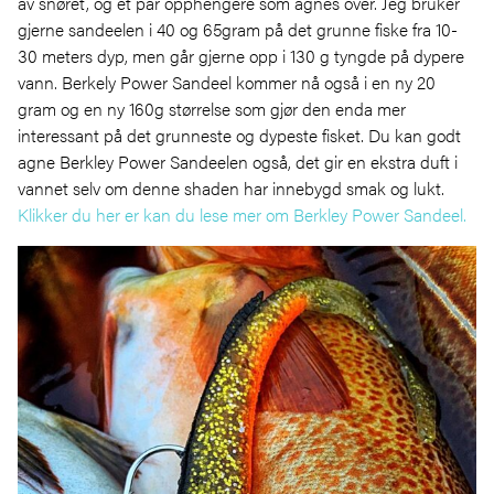
av snøret, og et par opphengere som agnes over. Jeg bruker
gjerne sandeelen i 40 og 65gram på det grunne fiske fra 10-
30 meters dyp, men går gjerne opp i 130 g tyngde på dypere
vann. Berkely Power Sandeel kommer nå også i en ny 20
gram og en ny 160g størrelse som gjør den enda mer
interessant på det grunneste og dypeste fisket. Du kan godt
agne Berkley Power Sandeelen også, det gir en ekstra duft i
vannet selv om denne shaden har innebygd smak og lukt.
Klikker du her er kan du lese mer om Berkley Power Sandeel.