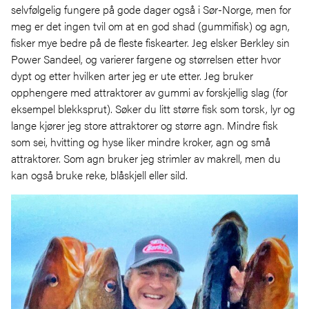
selvfølgelig fungere på gode dager også i Sør-Norge, men for
meg er det ingen tvil om at en god shad (gummifisk) og agn,
fisker mye bedre på de fleste fiskearter. Jeg elsker Berkley sin
Power Sandeel, og varierer fargene og størrelsen etter hvor
dypt og etter hvilken arter jeg er ute etter. Jeg bruker
opphengere med attraktorer av gummi av forskjellig slag (for
eksempel blekksprut). Søker du litt større fisk som torsk, lyr og
lange kjører jeg store attraktorer og større agn. Mindre fisk
som sei, hvitting og hyse liker mindre kroker, agn og små
attraktorer. Som agn bruker jeg strimler av makrell, men du
kan også bruke reke, blåskjell eller sild.