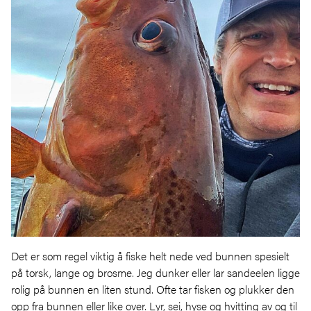
Det er som regel viktig å fiske helt nede ved bunnen spesielt
på torsk, lange og brosme. Jeg dunker eller lar sandeelen ligge
rolig på bunnen en liten stund. Ofte tar fisken og plukker den
opp fra bunnen eller like over. Lyr, sei, hyse og hvitting av og til