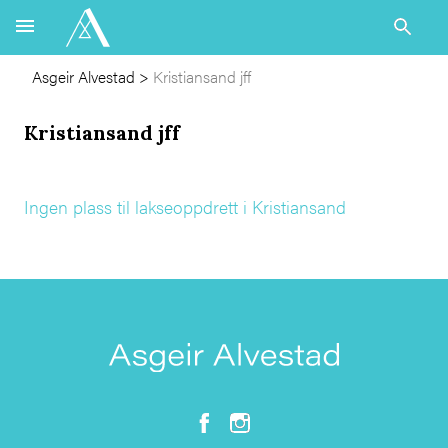
Asgeir Alvestad
>
Kristiansand jff
Kristiansand jff
Ingen plass til lakseoppdrett i Kristiansand