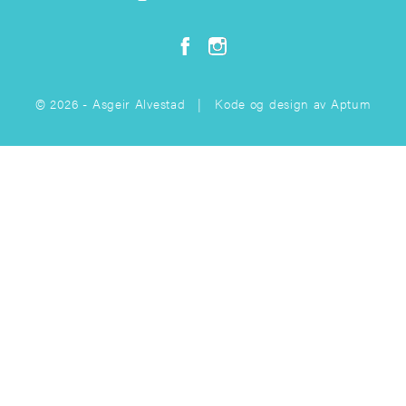
© 2026 - Asgeir Alvestad | Kode og design av
Aptum