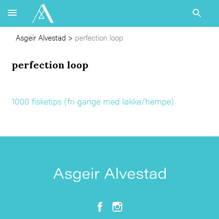
Asgeir Alvestad
>
perfection loop
perfection loop
1000 fisketips (fri gange med løkke/hempe)