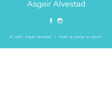
© 2026 - Asgeir Alvestad | Kode og design av
Aptum