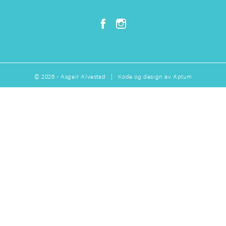
© 2026 - Asgeir Alvestad | Kode og design av
Aptum