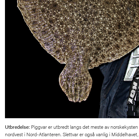
Utbredelse
:
Piggvar er utbredt langs det meste av norskekysten o
nordvest i Nord-Atlanteren. Slettvar er også vanlig i Middelhavet