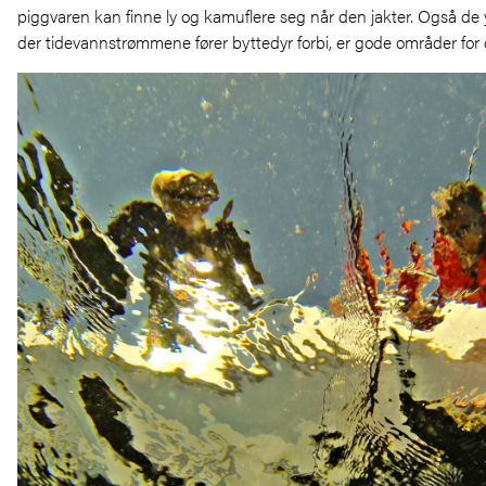
piggvaren kan finne ly og kamuflere seg når den jakter. Også de 
der tidevannstrømmene fører byttedyr forbi, er gode områder for d