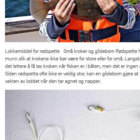
Lokkemiddel for rødspette Små kroker og glidebom Rødspette h
munn slik at krokene ikke bør være for store eller for små. Lang
det lettere å få løs kroken når fisken er i båten, men det er inge
Siden rødspetta ofte ikke er veldig stor, kan en glidebom gjøre at f
vekten av loddet når den tar agnet og napper.