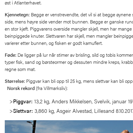
øst i Atlanterhavet.
Kjennetegn
:
Begge er venstrevendte, det vil si at begge øynene s
side, mens høyre side vender mot bunnen. Begge er ganske rund
en stor kjeft. Piggvarens overside mangler skjell, men har mange
beinpiggede knuter. Slettvaren har skjell, men mangler beinpigg
varierer etter bunnen, og fisken er godt kamuflert.
Føde
:
De ligger på lur når stimer av brisling, sild og tobis komme
typer fisk, sand og børsteormer og dessuten mindre kreps, krabb
regne som mat.
Størrelse
:
Piggvar kan bli opp til 25 kg, mens slettvar kan bli opp t
Norsk rekord
(fra Villmarksliv):
Piggvar:
13,2 kg, Anders Mikkelsen, Svelvik, januar 19
Slettvar:
3,860 kg, Asgeir Alvestad, Lillesand 8.10.201