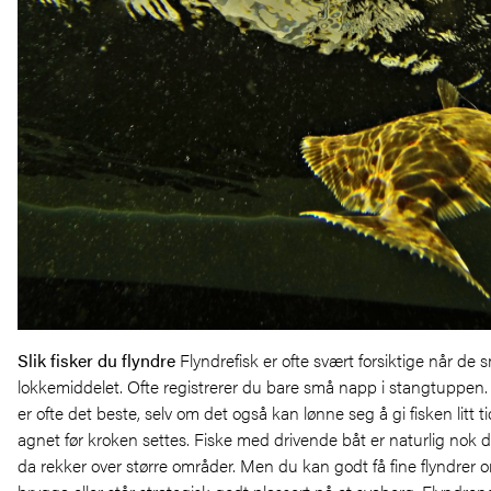
Slik fisker du flyndre
Flyndrefisk er ofte svært forsiktige når de
lokkemiddelet. Ofte registrerer du bare små napp i stangtuppen. Et
er ofte det beste, selv om det også kan lønne seg å gi fisken litt t
agnet før kroken settes. Fiske med drivende båt er naturlig nok d
da rekker over større områder. Men du kan godt få fine flyndrer o