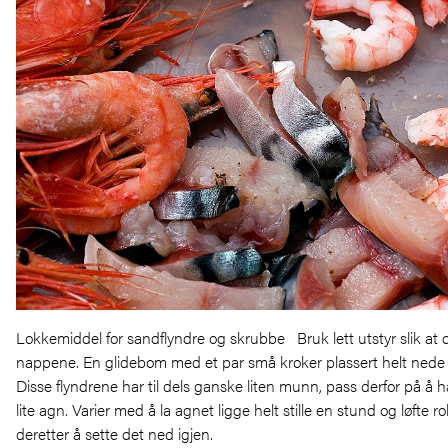
Lokkemiddel for sandflyndre og skrubbe Bruk lett utstyr slik at d
nappene. En glidebom med et par små kroker plassert helt nede
Disse flyndrene har til dels ganske liten munn, pass derfor på å
lite agn. Varier med å la agnet ligge helt stille en stund og løfte ro
deretter å sette det ned igjen.