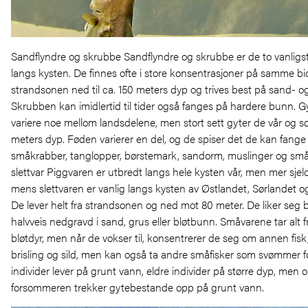
Sandflyndre og skrubbe Sandflyndre og skrubbe er de to vanligst
langs kysten. De finnes ofte i store konsentrasjoner på samme bio
strandsonen ned til ca. 150 meters dyp og trives best på sand-
Skrubben kan imidlertid til tider også fanges på hardere bunn. G
variere noe mellom landsdelene, men stort sett gyter de vår og
meters dyp. Føden varierer en del, og de spiser det de kan fange 
småkrabber, tanglopper, børstemark, sandorm, muslinger og småf
slettvar Piggvaren er utbredt langs hele kysten vår, men mer sjel
mens slettvaren er vanlig langs kysten av Østlandet, Sørlandet o
De lever helt fra strandsonen og ned mot 80 meter. De liker seg b
halvveis nedgravd i sand, grus eller bløtbunn. Småvarene tar alt f
bløtdyr, men når de vokser til, konsentrerer de seg om annen fisk, 
brisling og sild, men kan også ta andre småfisker som svømmer f
individer lever på grunt vann, eldre individer på større dyp, men
forsommeren trekker gytebestande opp på grunt vann.