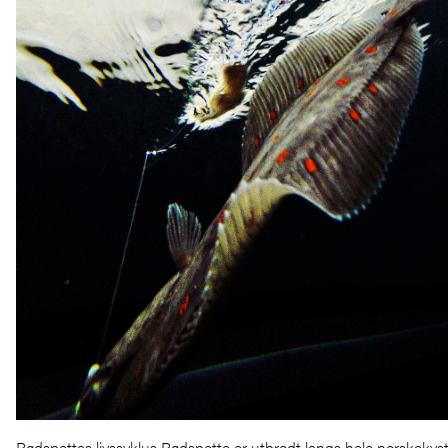
Rødspettas livssyklus Rødspette er utbredt langs hele norskekyst