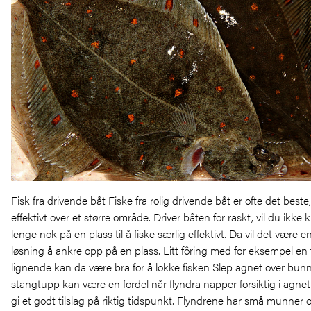
Fisk fra drivende båt Fiske fra rolig drivende båt er ofte det beste,
effektivt over et større område. Driver båten for raskt, vil du ikk
lenge nok på en plass til å fiske særlig effektivt. Da vil det være e
løsning å ankre opp på en plass. Litt fôring med for eksempel en f
lignende kan da være bra for å lokke fisken Slep agnet over bun
stangtupp kan være en fordel når flyndra napper forsiktig i agnet,
gi et godt tilslag på riktig tidspunkt. Flyndrene har små munner o