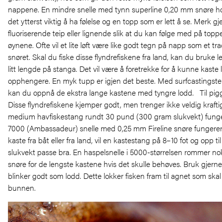
nappene. En mindre snelle med tynn superline 0,20 mm snøre ho
det ytterst viktig å ha følelse og en topp som er lett å se. Merk 
fluoriserende teip eller lignende slik at du kan følge med på to
øynene. Ofte vil et lite løft være like godt tegn på napp som et tra
snøret. Skal du fiske disse flyndrefiskene fra land, kan du bruke 
litt lengde på stanga. Det vil være å foretrekke for å kunne kaste
opphengere. En myk tupp er igjen det beste. Med surfcastingste
kan du oppnå de ekstra lange kastene med tyngre lodd. Til pigg
Disse flyndrefiskene kjemper godt, men trenger ikke veldig kraftig
medium havfiskestang rundt 30 pund (300 gram slukvekt) funger
7000 (Ambassadeur) snelle med 0,25 mm Fireline snøre fungerer
kaste fra båt eller fra land, vil en kastestang på 8–10 fot og opp t
slukvekt passe bra. En haspelsnelle i 5000-størrelsen rommer no
snøre for de lengste kastene hvis det skulle behøves. Bruk gjern
blinker godt som lodd. Dette lokker fisken fram til agnet som ska
bunnen.