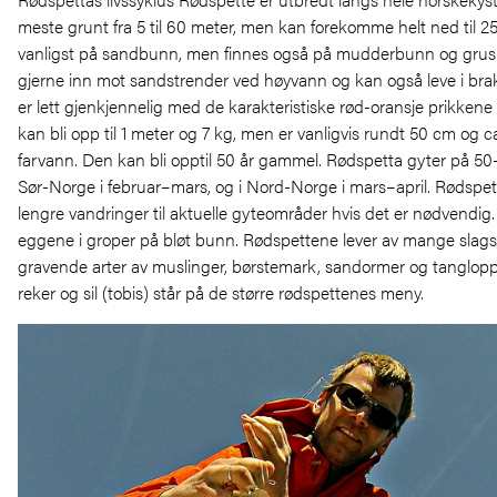
meste grunt fra 5 til 60 meter, men kan forekomme helt ned til 2
vanligst på sandbunn, men finnes også på mudderbunn og gru
gjerne inn mot sandstrender ved høyvann og kan også leve i br
er lett gjenkjennelig med de karakteristiske rød-oransje prikken
kan bli opp til 1 meter og 7 kg, men er vanligvis rundt 50 cm og ca
farvann. Den kan bli opptil 50 år gammel. Rødspetta gyter på 5
Sør-Norge i februar–mars, og i Nord-Norge i mars–april. Rødspet
lengre vandringer til aktuelle gyteområder hvis det er nødvendig
eggene i groper på bløt bunn. Rødspettene lever av mange slags
gravende arter av muslinger, børstemark, sandormer og tanglop
reker og sil (tobis) står på de større rødspettenes meny.