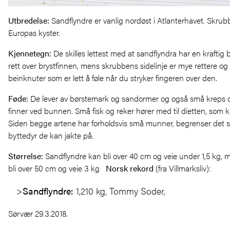
Utbredelse
:
Sandflyndre er vanlig nordøst i Atlanterhavet. Skrub
Europas kyster.
Kjennetegn
:
De skilles lettest med at sandflyndra har en kraftig 
rett over brystfinnen, mens skrubbens sidelinje er mye rettere og
beinknuter som er lett å føle når du stryker fingeren over den.
Føde
:
De lever av børstemark og sandormer og også små kreps 
finner ved bunnen. Små fisk og reker hører med til dietten, som k
Siden begge artene har forholdsvis små munner, begrenser det s
byttedyr de kan jakte på.
Størrelse
:
Sandflyndre kan bli over 40 cm og veie under 1,5 kg,
bli over 50 cm og veie 3 kg
Norsk rekord
(fra Villmarksliv):
Sandflyndre:
1,210 kg, Tommy Soder,
Sørvær 29.3.2018.