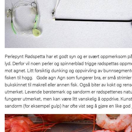
Perlepynt Rødspetta har et godt syn og er svært oppmerksom på
lyd. Derfor vil noen perler og spinnerblad trigge rødspettas opp
mot agnet. Litt forsiktig dunking og oppvirvling av bunnsegment
fisken til hogg. Gode agn Agn som fungerer bra, er små strimler 
bukskinnet til makrell eller annen fisk. Også biter av kokt og rens
utmerket. Levende børstemark og sandorm er rødspettenes natu
fungerer utmerket, men kan være litt vanskelig å oppdrive. Kuns
sandorm (for eksempel gulp) har ofte vist seg å gjøre en like god 