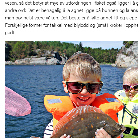
vesen, så det betyr at mye av utfordringen i fisket også ligger i å gi
andre ord: Det er behagelig å la agnet ligge på bunnen og la ansi
man bør helst være våken. Det beste er å løfte agnet litt og slep
Forskjellige former for takkel med blylodd og (små) kroker i opp
godt.