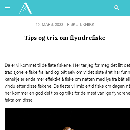
19. MARS, 2022 -
FISKETEKNIKK
Tips og trix om flyndrefiske
Da er vi kommet til de flate fiskene. Her tar jeg for meg det litt det
tradisjonelle fiske fra land og båt selv om vi det siste året har fun
kanskje er enda mer effektivt å fiske om natten med lys fra båt 
vindu etter disse fiskene. De fleste vil imidlertid fiske om dagen nå
her kommer en god del tips og triks for de mest vanlige flyndrene v
fakta om disse: