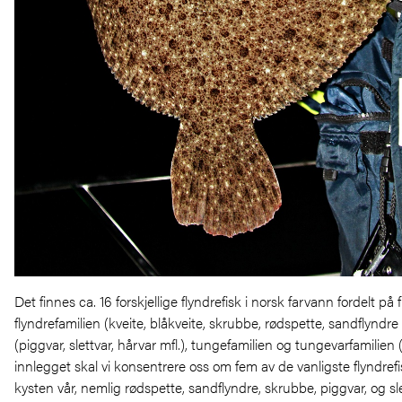
Det finnes ca. 16 forskjellige flyndrefisk i norsk farvann fordelt på fi
flyndrefamilien (kveite, blåkveite, skrubbe, rødspette, sandflyndre m
(piggvar, slettvar, hårvar mfl.), tungefamilien og tungevarfamilien 
innlegget skal vi konsentrere oss om fem av de vanligste flyndref
kysten vår, nemlig rødspette, sandflyndre, skrubbe, piggvar, og sle