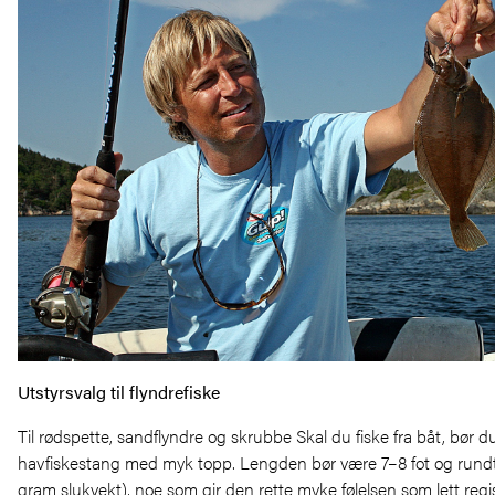
Utstyrsvalg til flyndrefiske
Til rødspette, sandflyndre og skrubbe Skal du fiske fra båt, bør du
havfiskestang med myk topp. Lengden bør være 7–8 fot og rund
gram slukvekt), noe som gir den rette myke følelsen som lett regi