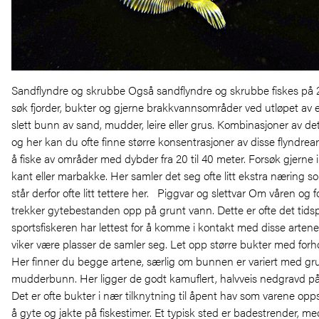
Sandflyndre og skrubbe Også sandflyndre og skrubbe fiskes på
søk fjorder, bukter og gjerne brakkvannsområder ved utløpet av e
slett bunn av sand, mudder, leire eller grus. Kombinasjoner av det
og her kan du ofte finne større konsentrasjoner av disse flyndrear
å fiske av områder med dybder fra 20 til 40 meter. Forsøk gjerne
kant eller marbakke. Her samler det seg ofte litt ekstra næring som
står derfor ofte litt tettere her. Piggvar og slettvar Om våren o
trekker gytebestanden opp på grunt vann. Dette er ofte det tids
sportsfiskeren har lettest for å komme i kontakt med disse artene.
viker være plasser de samler seg. Let opp større bukter med forho
Her finner du begge artene, særlig om bunnen er variert med gr
mudderbunn. Her ligger de godt kamuflert, halvveis nedgravd på 
Det er ofte bukter i nær tilknytning til åpent hav som varene opp
å gyte og jakte på fiskestimer. Et typisk sted er badestrender, me