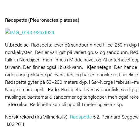
Rødspette (Pleuronectes platessa)
Utbredelse
: Rødspetta lever på sandbunn ned til ca. 250 m dyp 
norskekysten. Den er vanligst på variert grus- og sandbunn. Røds
tallrik i Nordsjøen, men finnes i Middelhavet og Atlanterhavet opp 
farvann. Den finnes også i brakkvann.
Kjennetegn
: Den har de 
rødoransje prikkene på oversiden, og har en ganske rett sidelinj
Rødspetta gyter på 50–200 meters dyp, i Sør-Norge i februar–ma
Norge i mars–april.
Føde
:
Rødspetta lever av bunnfisk, særlig g
muslinger, børstemark, sandormer og tanglopper, men også reker o
Størrelse
:
Rødspetta kan bli opp til 1 meter og veie 7 kg.
Norsk rekord
(fra Villmarksliv):
Rødspette
5,2, Reinhard Seggewis
11.03.2011