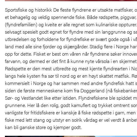
Sportsfiske og historikk De fleste flyndrene er utsøkte matfisker, o
et behagelig og veldig spennende fiske. Både rødspette, piggvar, 
(flyndrefamilien) og kveite er alle regnet som kulinariske oppture
selvsagt spesielt godt egnet for flyndre med sin langgrunne og s
utbredelsen og forholdene for flyndrefiske er svært gode også i vå
land med alle sine fjorder og skjærgårder. Stadig flere i Norge ha
opp for dette. Fisket er best om våren når flyndrene søker innover
farvann, og dermed er det fint å kunne nyte vårsola i en skjerme
Rødspette er den mest utbredte og mest kjente flyndrearten i No
langs hele kysten fra sør til nord og er en høyt skattet matfisk. 
kommersielt i Norge og har sammen med andre flyndrefisk hatt s
siden de første menneskene kom fra Doggerland (nå fiskebanker i
Sør- og Vestlandet like etter istiden. Flyndrefiskene ble spiddet
grunnene. Her lå den rolig, godt kamuflert og trykket omtrent so
vanligste for fritidsfiskere er kanskje å fiske rødspette i garn, me
fiske med lett stang og utstyr en solrik vårdag er vel verdt å anb
kan bli ganske store og kjemper godt.