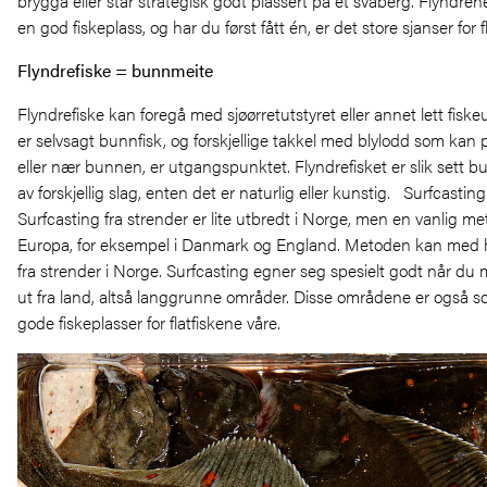
brygga eller står strategisk godt plassert på et svaberg. Flyndrene 
en god fiskeplass, og har du først fått én, er det store sjanser for f
Flyndrefiske = bunnmeite
Flyndrefiske kan foregå med sjøørretutstyret eller annet lett fiskeut
er selvsagt bunnfisk, og forskjellige takkel med blylodd som kan
eller nær bunnen, er utgangspunktet. Flyndrefisket er slik sett
av forskjellig slag, enten det er naturlig eller kunstig. Surfcasting
Surfcasting fra strender er lite utbredt i Norge, men en vanlig me
Europa, for eksempel i Danmark og England. Metoden kan med h
fra strender i Norge. Surfcasting egner seg spesielt godt når d
ut fra land, altså langgrunne områder. Disse områdene er også s
gode fiskeplasser for flatfiskene våre.