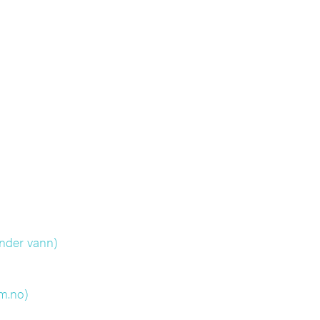
 Under vann)
lm.no)