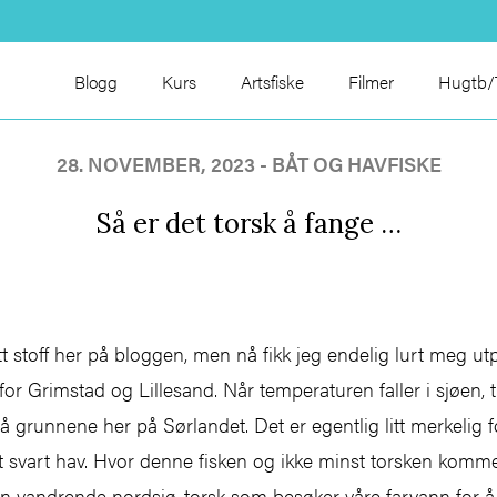
Blogg
Kurs
Artsfiske
Filmer
Hugtb/T
28. NOVEMBER, 2023 -
BÅT OG HAVFISKE
Så er det torsk å fange …
t stoff her på bloggen, men nå fikk jeg endelig lurt meg ut
for Grimstad og Lillesand. Når temperaturen faller i sjøen, 
 på grunnene her på Sørlandet. Det er egentlig litt merkelig
 svart hav. Hvor denne fisken og ikke minst torsken kommer
en vandrende nordsjø-torsk som besøker våre farvann for å b