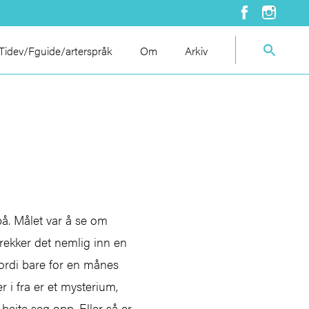
idev/Fguide/arterspråk
Om
Arkiv
på. Målet var å se om
trekker det nemlig inn en
 fordi bare for en månes
 i fra er et mysterium,
eite seg opp. Eller så er