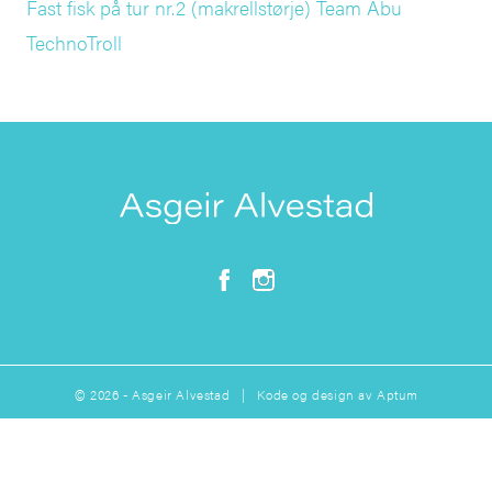
Fast fisk på tur nr.2 (makrellstørje) Team Abu
TechnoTroll
© 2026 - Asgeir Alvestad | Kode og design av
Aptum