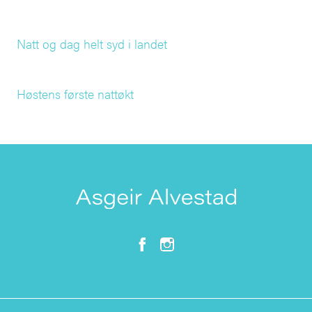
Natt og dag helt syd i landet
Høstens første nattøkt