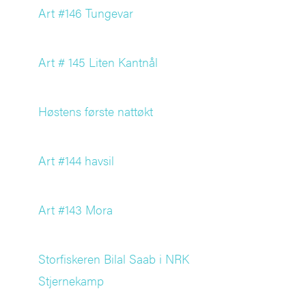
Art #146 Tungevar
Art # 145 Liten Kantnål
Høstens første nattøkt
Art #144 havsil
Art #143 Mora
Storfiskeren Bilal Saab i NRK
Stjernekamp