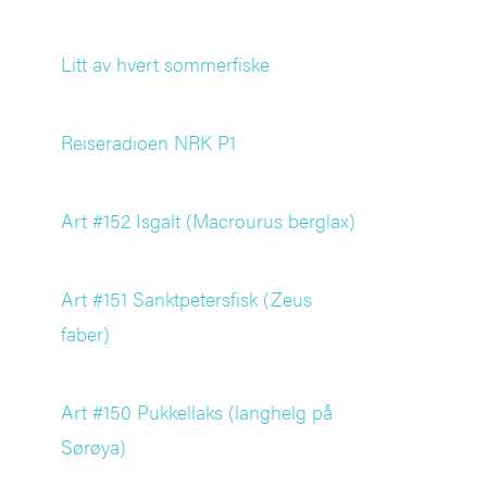
Litt av hvert sommerfiske
Reiseradioen NRK P1
Art #152 Isgalt (Macrourus berglax)
Art #151 Sanktpetersfisk (Zeus
faber)
Art #150 Pukkellaks (langhelg på
Sørøya)