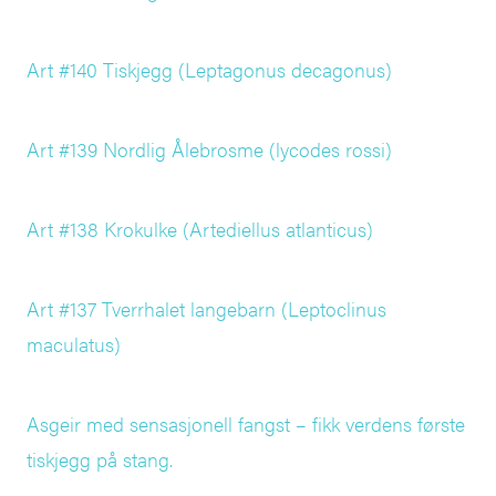
Art #140 Tiskjegg (Leptagonus decagonus)
Art #139 Nordlig Ålebrosme (lycodes rossi)
Art #138 Krokulke (Artediellus atlanticus)
Art #137 Tverrhalet langebarn (Leptoclinus
maculatus)
Asgeir med sensasjonell fangst – fikk verdens første
tiskjegg på stang.