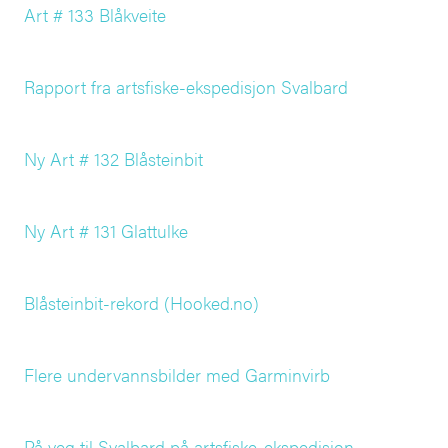
Art # 133 Blåkveite
Rapport fra artsfiske-ekspedisjon Svalbard
Ny Art # 132 Blåsteinbit
Ny Art # 131 Glattulke
Blåsteinbit-rekord (Hooked.no)
Flere undervannsbilder med Garminvirb
På veg til Svalbard på artsfiske-ekspedisjon